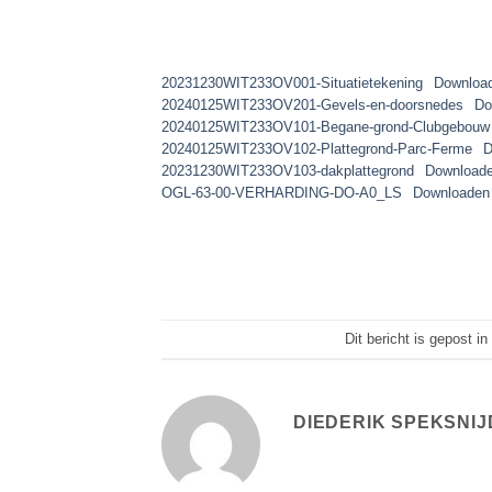
20231230WIT233OV001-Situatietekening
Downloa
20240125WIT233OV201-Gevels-en-doorsnedes
Do
20240125WIT233OV101-Begane-grond-Clubgebouw
20240125WIT233OV102-Plattegrond-Parc-Ferme
D
20231230WIT233OV103-dakplattegrond
Download
OGL-63-00-VERHARDING-DO-A0_LS
Downloaden
Dit bericht is gepost i
DIEDERIK SPEKSNI