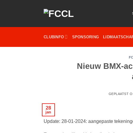
Ga
naar
inhoud
CLUBINFO
SPONSORING
LIDMAATSCHA
F
Nieuw BMX-ac
GEPLAATST 
28
jan
Update: 28-01-2024: aangepaste tekenin