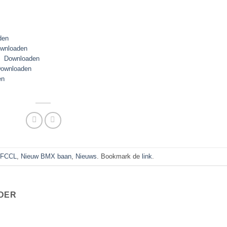
den
wnloaden
Downloaden
ownloaden
en
n
FCCL
,
Nieuw BMX baan
,
Nieuws
. Bookmark de
link
.
JDER