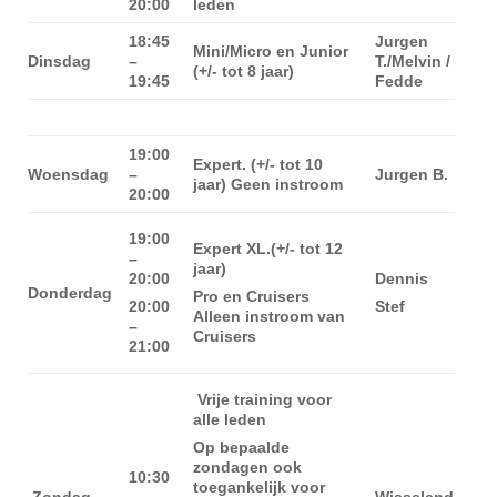
20:00
leden
18:45
Jurgen
Mini/Micro en Junior
Dinsdag
–
T./Melvin /
(+/- tot 8 jaar)
19:45
Fedde
19:00
Expert. (+/- tot 10
Woensdag
–
Jurgen B.
jaar) Geen instroom
20:00
19:00
Expert XL.(+/- tot 12
–
jaar)
20:00
Dennis
Donderdag
Pro en Cruisers
20:00
Stef
Alleen instroom van
–
Cruisers
21:00
Vrije training voor
alle leden
Op bepaalde
zondagen ook
10:30
toegankelijk voor
Zondag
–
Wisselend