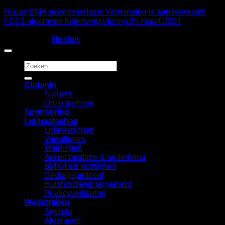
Nieuw BMX-accommodatie: Vergunning is aangevraagd!
FCCL algemene ledenvergadering 20 maart 2024
Copyright 2026 ©
Fietscrossclub Lichtenvoorde
| Ontwerp
en realisatie:
Hisslink
Zoeken
naar:
Clubinfo
Nieuws
Onze mensen
Sponsoring
Lidmaatschap
Lidmaatschap
Vrijwilligers
Trainingen
Accommodatie & onderhoud
BMX-fiets richtlijnen
Gedragsprotocol
Huishoudelijk reglement
Privacyverklaring
Wedstrijden
Agenda
Algemeen