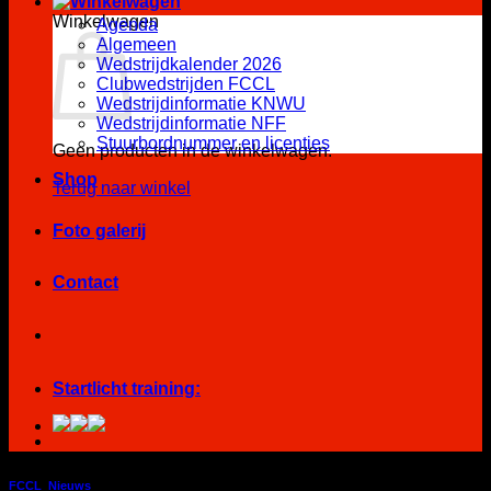
Winkelwagen
Agenda
Algemeen
Wedstrijdkalender 2026
Clubwedstrijden FCCL
Wedstrijdinformatie KNWU
Wedstrijdinformatie NFF
Stuurbordnummer en licenties
Geen producten in de winkelwagen.
Shop
Terug naar winkel
Foto galerij
Contact
Startlicht training:
FCCL
,
Nieuws