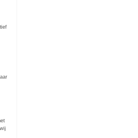
ief
waar
met
wij