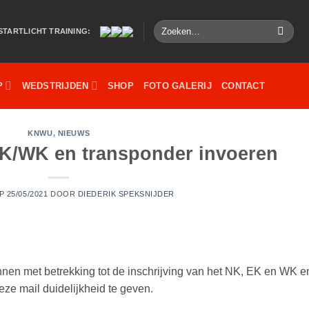
Zoeken
STARTLICHT TRAINING:
naar:
P
WEDSTRIJDEN
SHOP
FOTO GALERIJ
CONTACT
KNWU
,
NIEUWS
EK/WK en transponder invoeren
OP
25/05/2021
DOOR
DIEDERIK SPEKSNIJDER
nnen met betrekking tot de inschrijving van het NK, EK en WK e
deze mail duidelijkheid te geven.