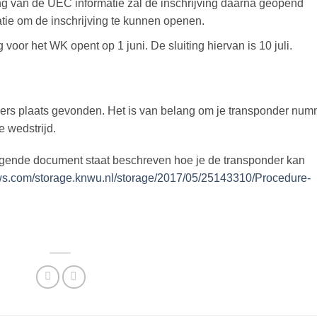
 van de UEC informatie zal de inschrijving daarna geopend
tie om de inschrijving te kunnen openen.
oor het WK opent op 1 juni. De sluiting hiervan is 10 juli.
nders plaats gevonden. Het is van belang om je transponder num
 wedstrijd.
olgende document staat beschreven hoe je de transponder kan
aws.com/storage.knwu.nl/storage/2017/05/25143310/Procedure-