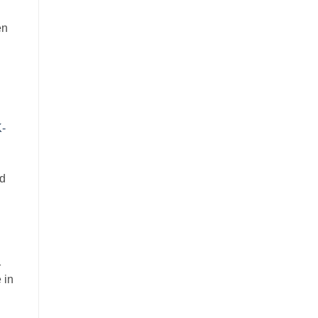
en
-
nd
1
 in