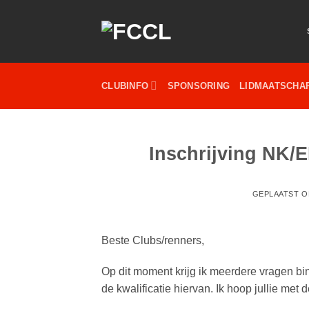
Ga
naar
inhoud
CLUBINFO
SPONSORING
LIDMAATSCHA
Inschrijving NK/
GEPLAATST 
Beste Clubs/renners,
Op dit moment krijg ik meerdere vragen bi
de kwalificatie hiervan. Ik hoop jullie met 