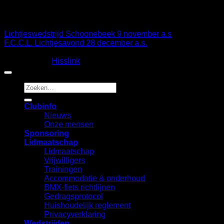
Sandra
Lichtjeswedstrijd Schoonebeek 9 november a.s
F.C.C.L. Lichtjesavond 28 december a.s.
Copyright 2026 ©
Fietscrossclub Lichtenvoorde
| Ontwerp
en realisatie:
Hisslink
Zoeken
naar:
Clubinfo
Nieuws
Onze mensen
Sponsoring
Lidmaatschap
Lidmaatschap
Vrijwilligers
Trainingen
Accommodatie & onderhoud
BMX-fiets richtlijnen
Gedragsprotocol
Huishoudelijk reglement
Privacyverklaring
Wedstrijden