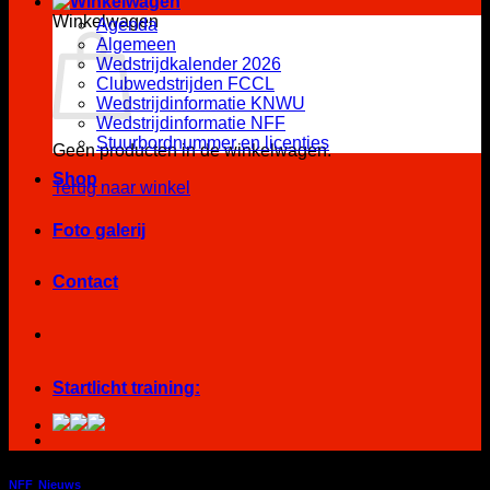
Winkelwagen
Agenda
Algemeen
Wedstrijdkalender 2026
Clubwedstrijden FCCL
Wedstrijdinformatie KNWU
Wedstrijdinformatie NFF
Stuurbordnummer en licenties
Geen producten in de winkelwagen.
Shop
Terug naar winkel
Foto galerij
Contact
Startlicht training:
NFF
,
Nieuws