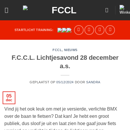
Ga
naar
inhoud
STARTLICHT TRAINING:
FCCL
,
NIEUWS
F.C.C.L. Lichtjesavond 28 december
a.s.
GEPLAATST OP
05/12/2024
DOOR
SANDRA
05
dec
Vind jij het ook leuk om met je versierde, verlichte BMX
over de baan te fietsen? Dat kan! Je hebt een groot
publiek, dus sloof je uit en laat zien hoe gaaf jouw fiets