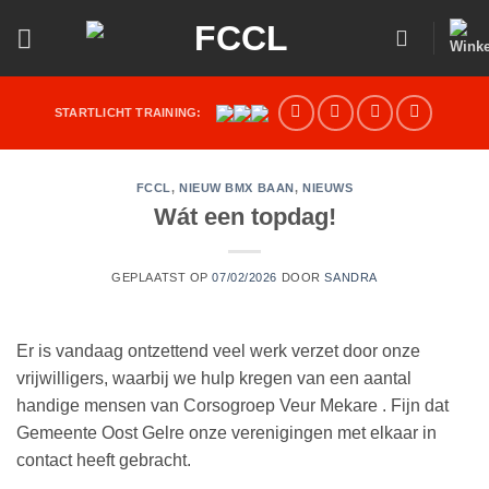
Ga
naar
inhoud
STARTLICHT TRAINING:
FCCL
,
NIEUW BMX BAAN
,
NIEUWS
Wát een topdag!
GEPLAATST OP
07/02/2026
DOOR
SANDRA
Er is vandaag ontzettend veel werk verzet door onze
vrijwilligers, waarbij we hulp kregen van een aantal
handige mensen van Corsogroep Veur Mekare . Fijn dat
Gemeente Oost Gelre onze verenigingen met elkaar in
contact heeft gebracht.