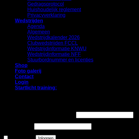
Gedragsprotocol
Huishoudelijk reglement
Privacyverklaring
Wedstrijden
Agenda
Algemeen
Wedstrijdkalender 2026
Clubwedstrijden FCCL
Wedstrijdinformatie KNWU
Wedstrijdinformatie NFF
Stuurbordnummer en licenties
Shop
Foto galerij
Contact
Login
Startlicht training:
Login
Vereist
Gebruikersnaam of e-mailadres
*
Vereist
Wachtwoord
*
Onthouden
Inloggen