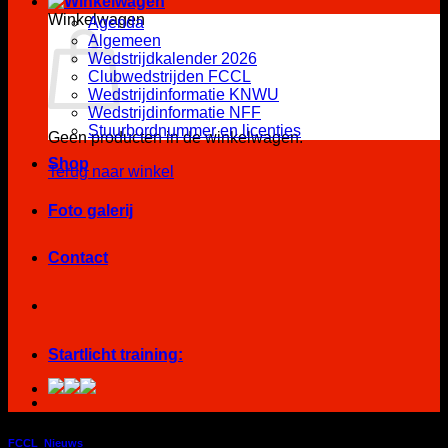
Winkelwagen
Agenda
Algemeen
Wedstrijdkalender 2026
Clubwedstrijden FCCL
Wedstrijdinformatie KNWU
Wedstrijdinformatie NFF
Stuurbordnummer en licenties
Geen producten in de winkelwagen.
Shop
Terug naar winkel
Foto galerij
Contact
Startlicht training:
FCCL
,
Nieuws