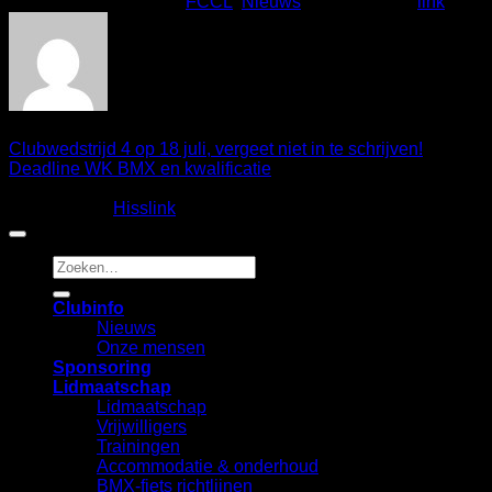
Dit bericht is gepost in
FCCL
,
Nieuws
. Bookmark de
link
.
Clubwedstrijd 4 op 18 juli, vergeet niet in te schrijven!
Deadline WK BMX en kwalificatie
Copyright 2026 ©
Fietscrossclub Lichtenvoorde
| Ontwerp
en realisatie:
Hisslink
Zoeken
naar:
Clubinfo
Nieuws
Onze mensen
Sponsoring
Lidmaatschap
Lidmaatschap
Vrijwilligers
Trainingen
Accommodatie & onderhoud
BMX-fiets richtlijnen