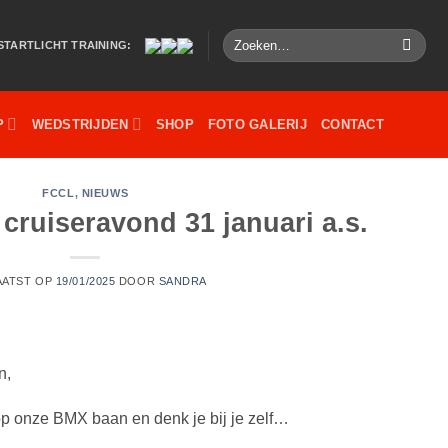
Zoeken
STARTLICHT TRAINING:
naar:
P
WEDSTRIJDEN
SHOP
FOTO GALERIJ
CONTACT
FCCL
,
NIEUWS
cruiseravond 31 januari a.s.
AATST OP
19/01/2025
DOOR
SANDRA
n,
n op onze BMX baan en denk je bij je zelf…