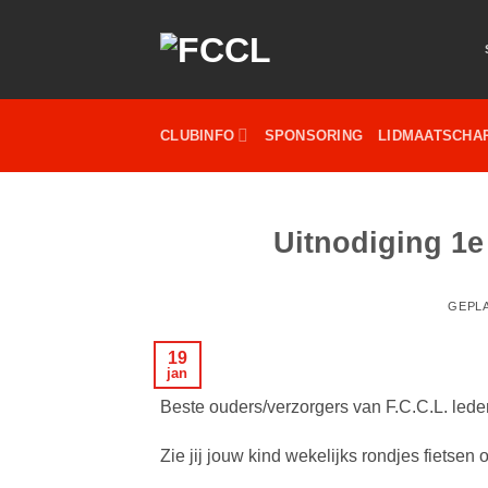
Ga
naar
inhoud
CLUBINFO
SPONSORING
LIDMAATSCHA
Uitnodiging 1e 
GEPL
19
jan
Beste ouders/verzorgers van F.C.C.L. lede
Zie jij jouw kind wekelijks rondjes fietse