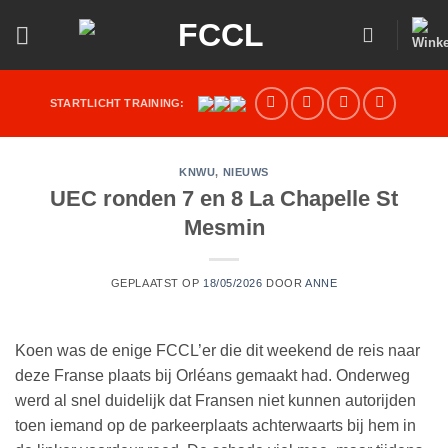
Ga
naar
inhoud
STARTLICHT TRAINING:
KNWU
,
NIEUWS
UEC ronden 7 en 8 La Chapelle St
Mesmin
GEPLAATST OP
18/05/2026
DOOR
ANNE
Koen was de enige FCCL’er die dit weekend de reis naar
deze Franse plaats bij Orléans gemaakt had. Onderweg
werd al snel duidelijk dat Fransen niet kunnen autorijden
toen iemand op de parkeerplaats achterwaarts bij hem in