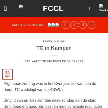
Ga
naar
inhoud
STARTLICHT TRAINING:
KNWU
,
NIEUWS
TC in Kampen
GEPLAATST OP
24/04/2024
DOOR
SANDRA
24
apr
Afgelopen zondag was in het Overijsselse Kampen de
derde TC wedstrijd van de KNWU.
Bing, Daan en Ties stonden deze zondag aan de start.
Bing deed erg goed zijn best en reed constante resultaten