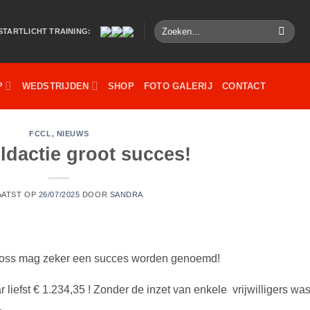
Zoeken
STARTLICHT TRAINING:
naar:
P
WEDSTRIJDEN
SHOP
FOTO GALERIJ
CONTACT
FCCL
,
NIEUWS
ldactie groot succes!
AATST OP
26/07/2025
DOOR
SANDRA
Cross mag zeker een succes worden genoemd!
iefst € 1.234,35 ! Zonder de inzet van enkele vrijwilligers wa
.