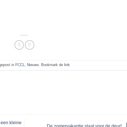
 gepost in
FCCL
,
Nieuws
. Bookmark de
link
.
 een kleine
De zomervakantie staat voor de deur!