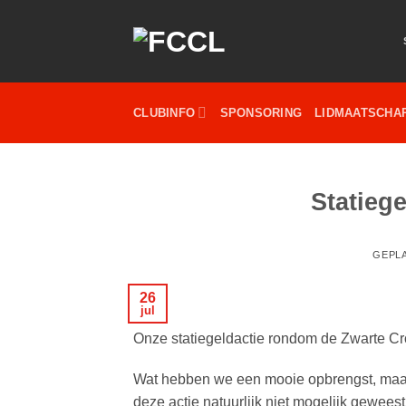
Ga
naar
inhoud
CLUBINFO
SPONSORING
LIDMAATSCHA
Statiege
GEPL
26
jul
Onze statiegeldactie rondom de Zwarte 
Wat hebben we een mooie opbrengst, maar l
deze actie natuurlijk niet mogelijk geweest