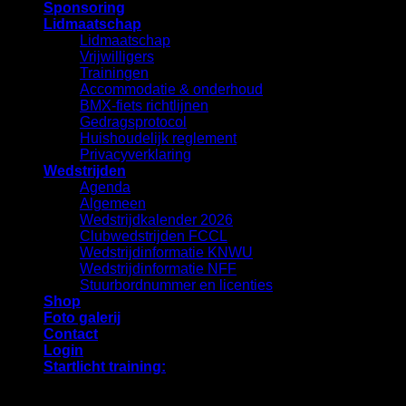
Sponsoring
Lidmaatschap
Lidmaatschap
Vrijwilligers
Trainingen
Accommodatie & onderhoud
BMX-fiets richtlijnen
Gedragsprotocol
Huishoudelijk reglement
Privacyverklaring
Wedstrijden
Agenda
Algemeen
Wedstrijdkalender 2026
Clubwedstrijden FCCL
Wedstrijdinformatie KNWU
Wedstrijdinformatie NFF
Stuurbordnummer en licenties
Shop
Foto galerij
Contact
Login
Startlicht training:
Login