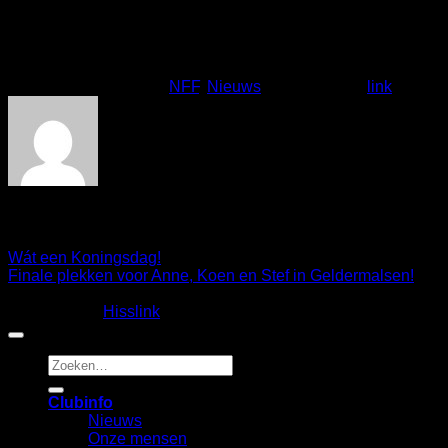
B-finales. Met een extra shout-out naar Mirle. Zij houd zich
goed staande tussen al onze mannen!
Dit bericht is gepost in
NFF
,
Nieuws
. Bookmark de
link
.
Sandra
Wát een Koningsdag!
Finale plekken voor Anne, Koen en Stef in Geldermalsen!
Copyright 2026 ©
Fietscrossclub Lichtenvoorde
| Ontwerp
en realisatie:
Hisslink
Zoeken
naar:
Clubinfo
Nieuws
Onze mensen