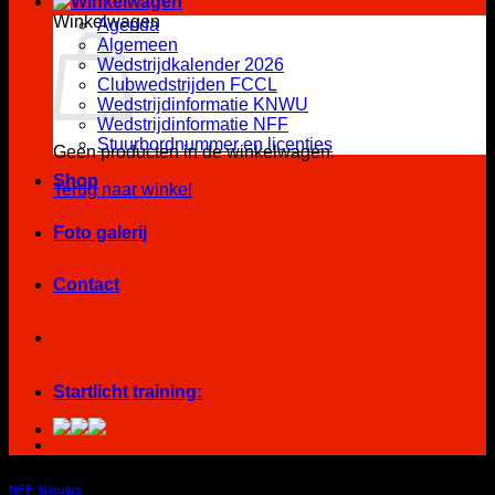
Winkelwagen
Agenda
Algemeen
Wedstrijdkalender 2026
Clubwedstrijden FCCL
Wedstrijdinformatie KNWU
Wedstrijdinformatie NFF
Stuurbordnummer en licenties
Geen producten in de winkelwagen.
Shop
Terug naar winkel
Foto galerij
Contact
Startlicht training:
NFF
,
Nieuws