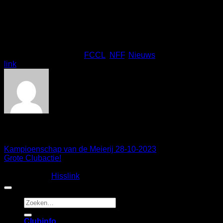
het regionale fietscrossseizoen gezamenlijk af. De meeste
rijders nemen hier dan de welverdiende beker of
aanmoedigingsprijs mee naar huis. Graag tot 4 november in
Doetinchem!
Dit bericht is gepost in
FCCL
,
NFF
,
Nieuws
. Bookmark de
link
.
Sandra
Kampioenschap van de Meierij 28-10-2023
Grote Clubactie!
Copyright 2026 ©
Fietscrossclub Lichtenvoorde
| Ontwerp
en realisatie:
Hisslink
Zoeken
naar:
Clubinfo