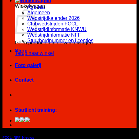
Winkelwagen
Agenda
Algemeen
Wedstrijdkalender 2026
Clubwedstrijden FCCL
Wedstrijdinformatie KNWU
Wedstrijdinformatie NFF
Stuurbordnummer en licenties
Geen producten in de winkelwagen.
Shop
Terug naar winkel
Foto galerij
Contact
Startlicht training:
FCCL
,
NFF
,
Nieuws