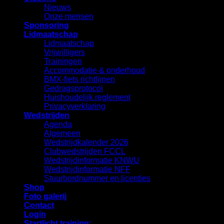
Nieuws
Onze mensen
Sponsoring
Lidmaatschap
Lidmaatschap
Vrijwilligers
Trainingen
Accommodatie & onderhoud
BMX-fiets richtlijnen
Gedragsprotocol
Huishoudelijk reglement
Privacyverklaring
Wedstrijden
Agenda
Algemeen
Wedstrijdkalender 2026
Clubwedstrijden FCCL
Wedstrijdinformatie KNWU
Wedstrijdinformatie NFF
Stuurbordnummer en licenties
Shop
Foto galerij
Contact
Login
Startlicht training: