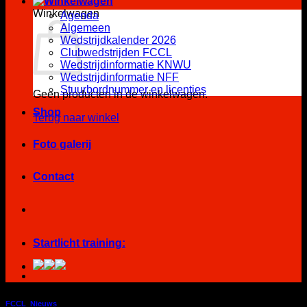
Winkelwagen
Agenda
Algemeen
Wedstrijdkalender 2026
Clubwedstrijden FCCL
Wedstrijdinformatie KNWU
Wedstrijdinformatie NFF
Stuurbordnummer en licenties
Geen producten in de winkelwagen.
Shop
Terug naar winkel
Foto galerij
Contact
Startlicht training:
FCCL
,
Nieuws