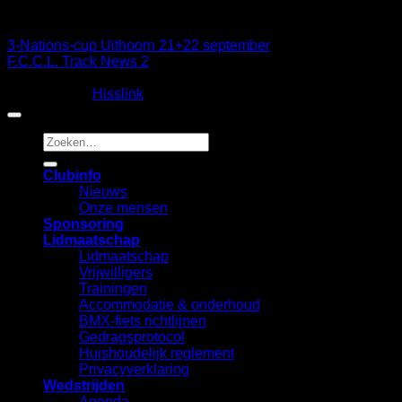
Sandra
3-Nations-cup Uithoorn 21+22 september
F.C.C.L. Track News 2
Copyright 2026 ©
Fietscrossclub Lichtenvoorde
| Ontwerp
en realisatie:
Hisslink
Zoeken
naar:
Clubinfo
Nieuws
Onze mensen
Sponsoring
Lidmaatschap
Lidmaatschap
Vrijwilligers
Trainingen
Accommodatie & onderhoud
BMX-fiets richtlijnen
Gedragsprotocol
Huishoudelijk reglement
Privacyverklaring
Wedstrijden
Agenda