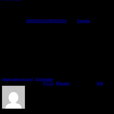
Nieuw talent gezocht!
Geplaatst op
29/09/2024
29/09/2024
door
Sandra
29
sep
Al een tijdje zijn we op zoek naar iemand met enige
financiële affiniteit die zich wil bezighouden met het innen
van contributie, de afhandeling van facturen en één keer per
jaar de jaarrekening wil opstellen.
Lees snel verder en ontdek meer over deze leuke
vrijwilligersfunctie!
Nieuw-talent-gezocht
Downloaden
Dit bericht is gepost in
FCCL
,
Nieuws
. Bookmark de
link
.