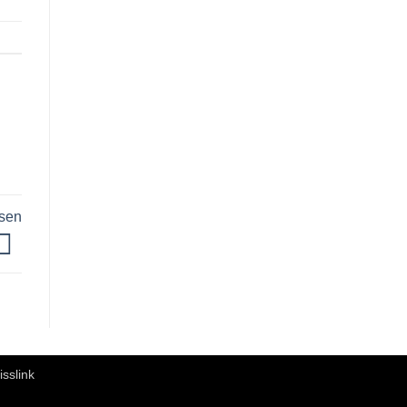
sen
isslink