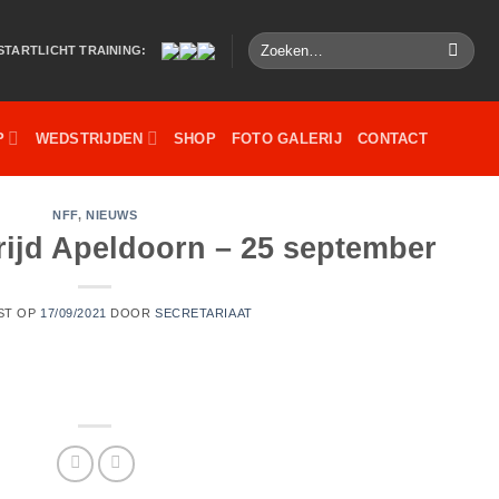
Zoeken
STARTLICHT TRAINING:
naar:
P
WEDSTRIJDEN
SHOP
FOTO GALERIJ
CONTACT
NFF
,
NIEUWS
ijd Apeldoorn – 25 september
ST OP
17/09/2021
DOOR
SECRETARIAAT