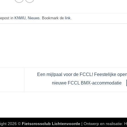
 gepost in
KNWU
,
Nieuws
. Bookmark de
link
.
Een mijlpaal voor de FCCL! Feestelijke ope
nieuwe FCCL BMX-accommodatie
ight 2026 ©
Fietscrossclub Lichtenvoorde
| Ontwerp en realisatie:
H