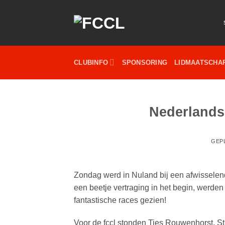
Ga
naar
inhoud
CLUBINFO
SPONSORING
LIDMAATSCHA
Nederland
GEP
Zondag werd in Nuland bij een afwisselen
een beetje vertraging in het begin, werden
fantastische races gezien!
Voor de fccl stonden Ties Rouwenhorst, St