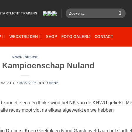
Zoeken
STARTLICHT TRAINING:
naar:
P
WEDSTRIJDEN
SHOP
FOTO GALERIJ
CONTACT
KNWU
,
NIEUWS
s Kampioenschap Nuland
LAATST OP
08/07/2026
DOOR
ANNE
d zonnetje en een flinke wind het NK van de KNWU gefietst. Me
 alle races mooi vlot na elkaar afgewerkt en we hebben
ijn Dreijers, Koen Geelink en Noud Garstenveld aan het starthe