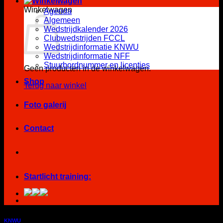
Winkelwagen
Agenda
Algemeen
Wedstrijdkalender 2026
Clubwedstrijden FCCL
Wedstrijdinformatie KNWU
Wedstrijdinformatie NFF
Stuurbordnummer en licenties
Geen producten in de winkelwagen.
Shop
Terug naar winkel
Foto galerij
Contact
Startlicht training:
KNWU