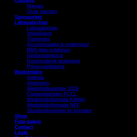
Clubinfo
Nieuws
Onze mensen
Sponsoring
Lidmaatschap
Lidmaatschap
Vrijwilligers
Trainingen
Accommodatie & onderhoud
BMX-fiets richtlijnen
Gedragsprotocol
Huishoudelijk reglement
Privacyverklaring
Wedstrijden
Agenda
Algemeen
Wedstrijdkalender 2026
Clubwedstrijden FCCL
Wedstrijdinformatie KNWU
Wedstrijdinformatie NFF
Stuurbordnummer en licenties
Shop
Foto galerij
Contact
Login