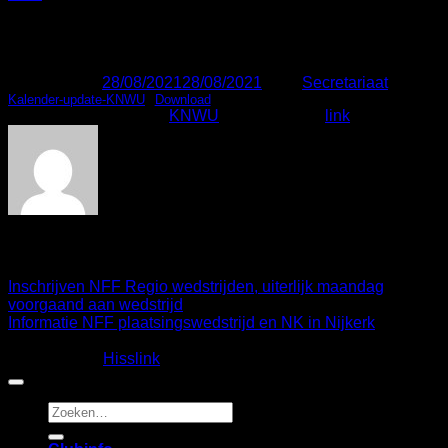
KNWU Kalender update 2021
Geplaatst op
28/08/2021
28/08/2021
door
Secretariaat
Kalender-update-KNWU
Download
Dit bericht is gepost in
KNWU
. Bookmark de
link
.
Secretariaat
Inschrijven NFF Regio wedstrijden, uiterlijk maandag
voorgaand aan wedstrijd
Informatie NFF plaatsingswedstrijd en NK in Nijkerk
Copyright 2026 ©
Fietscrossclub Lichtenvoorde
| Ontwerp
en realisatie:
Hisslink
Zoeken
naar: