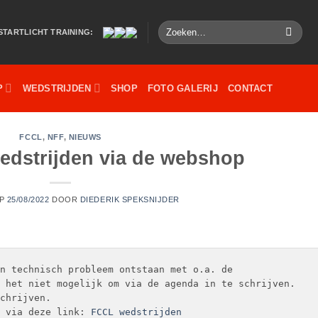
Zoeken
STARTLICHT TRAINING:
naar:
P
WEDSTRIJDEN
SHOP
FOTO GALERIJ
CONTACT
FCCL
,
NFF
,
NIEUWS
wedstrijden via de webshop
OP
25/08/2022
DOOR
DIEDERIK SPEKSNIJDER
n technisch probleem ontstaan met o.a. de 
 het niet mogelijk om via de agenda in te schrijven.

chrijven.

 via deze link:
 FCCL wedstrijden