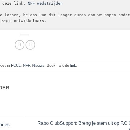
 deze link: 
NFF wedstrijden
e lossen, helaas kan dit langer duren dan we hopen omdat 
tware ontwikkelaars. 
post in
FCCL
,
NFF
,
Nieuws
. Bookmark de
link
.
JDER
Rabo ClubSupport: Breng je stem uit op F.C.
iodes