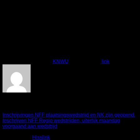
gezondheidsverklaringen, de teamtenten, begeleiders, etc.
Club coördinatoren
Net als in Barendrecht en op het NK willen we weer werken
met club coördinatoren. Deze coördinatoren zijn het
aanspreekpunt van de ouders/begeleiders van de eigen club
en de renners. De club coördinator is ook de enige persoon
wie aanspreekpunt is voor de jury/organisatie en andersom.
Voor de FCCL is Wouter Dreijers onze clubcoördinator.
Dit bericht is gepost in
KNWU
. Bookmark de
link
.
Secretariaat
Inschrijvingen NFF plaatsingswedstrijd en NK zijn geopend.
Inschrijven NFF Regio wedstrijden, uiterlijk maandag
voorgaand aan wedstrijd
Copyright 2026 ©
Fietscrossclub Lichtenvoorde
| Ontwerp
en realisatie:
Hisslink