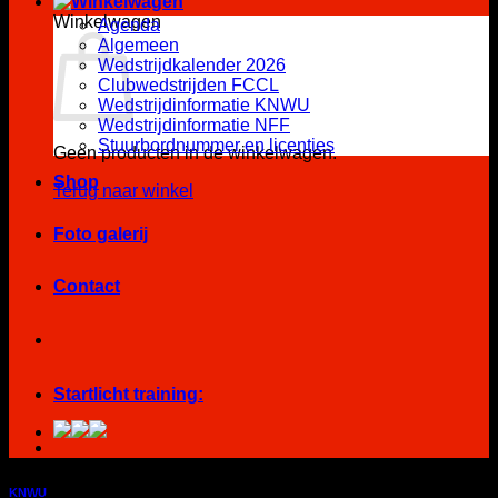
Winkelwagen
Agenda
Algemeen
Wedstrijdkalender 2026
Clubwedstrijden FCCL
Wedstrijdinformatie KNWU
Wedstrijdinformatie NFF
Stuurbordnummer en licenties
Geen producten in de winkelwagen.
Shop
Terug naar winkel
Foto galerij
Contact
Startlicht training:
KNWU