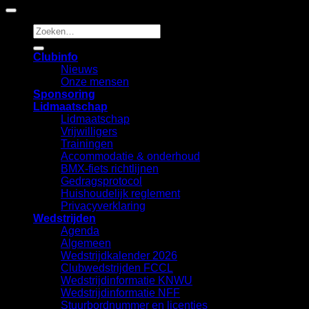
Zoeken
naar:
Clubinfo
Nieuws
Onze mensen
Sponsoring
Lidmaatschap
Lidmaatschap
Vrijwilligers
Trainingen
Accommodatie & onderhoud
BMX-fiets richtlijnen
Gedragsprotocol
Huishoudelijk reglement
Privacyverklaring
Wedstrijden
Agenda
Algemeen
Wedstrijdkalender 2026
Clubwedstrijden FCCL
Wedstrijdinformatie KNWU
Wedstrijdinformatie NFF
Stuurbordnummer en licenties