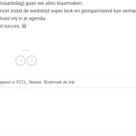
elvaartsdag) gaan we alles klaarmaken.
nzet zodat de wedstrijd super leuk en georganiseerd kan verlop
ast vrij in je agenda.
t succes. 😃
 gepost in
FCCL
,
Nieuws
. Bookmark de
link
.