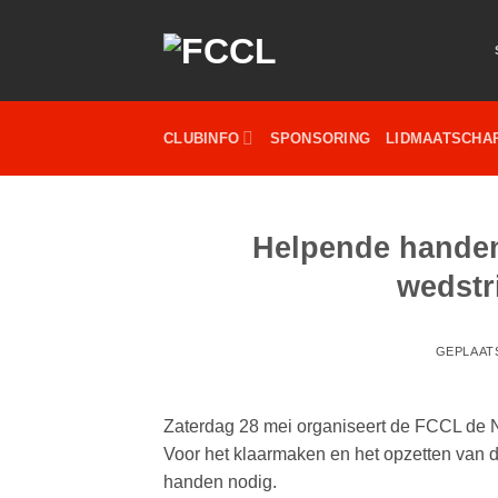
Ga
naar
inhoud
CLUBINFO
SPONSORING
LIDMAATSCHA
Helpende handen
wedstr
GEPLAAT
Zaterdag 28 mei organiseert de FCCL de N
Voor het klaarmaken en het opzetten van d
handen nodig.