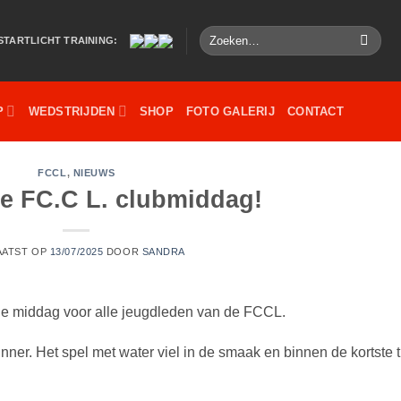
Zoeken
STARTLICHT TRAINING:
naar:
P
WEDSTRIJDEN
SHOP
FOTO GALERIJ
CONTACT
FCCL
,
NIEUWS
e FC.C L. clubmiddag!
AATST OP
13/07/2025
DOOR
SANDRA
ge middag voor alle jeugdleden van de FCCL.
er. Het spel met water viel in de smaak en binnen de kortste t