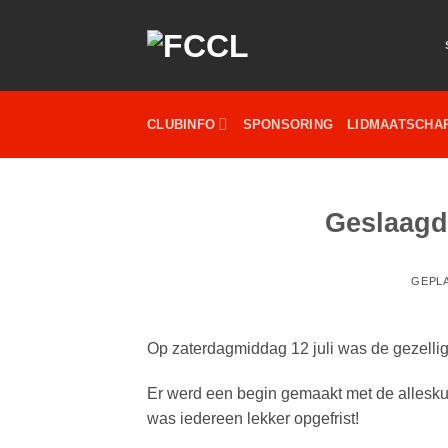
Ga
naar
inhoud
CLUBINFO
SPONSORING
LIDMAATSCHA
Geslaagd
GEPL
Op zaterdagmiddag 12 juli was de gezelli
Er werd een begin gemaakt met de alleskunn
was iedereen lekker opgefrist!