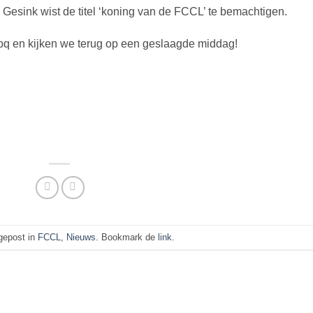
 Gesink wist de titel ‘koning van de FCCL’ te bemachtigen.
bbq en kijken we terug op een geslaagde middag!
 gepost in
FCCL
,
Nieuws
. Bookmark de
link
.