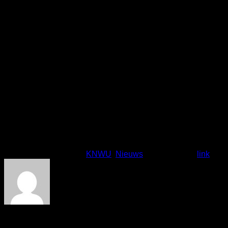
Nu is het wachten op de uitnodiging van de KNWU om naar
het NK, EK en WK te mogen.
Stijn zal dan meedoen aan het NK en WK.
Timo aan het NK en EK.
Koen aan het NK, EK, en WK.
Vandaag zullen Noud en Ties meedoen aan de 2e dag van
deze 3-nationscup om nog wat punten te verzamelen.
Succes heren!
Dit bericht is gepost in
KNWU
,
Nieuws
. Bookmark de
link
.
Sandra