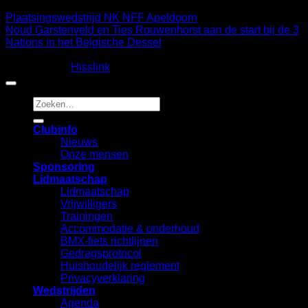
Plaatsingswedstrijd NK NFF Apeldoorn
Noud Garstenveld en Ties Rouwenhorst aan de start bij de 3
Nations in het Belgische Dessel
Copyright 2026 ©
Fietscrossclub Lichtenvoorde
| Ontwerp
en realisatie:
Hisslink
Zoeken
naar:
Clubinfo
Nieuws
Onze mensen
Sponsoring
Lidmaatschap
Lidmaatschap
Vrijwilligers
Trainingen
Accommodatie & onderhoud
BMX-fiets richtlijnen
Gedragsprotocol
Huishoudelijk reglement
Privacyverklaring
Wedstrijden
Agenda