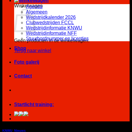
Winkelwagen
Agenda
Algemeen
Wedstrijdkalender 2026
Clubwedstrijden FCCL
Wedstrijdinformatie KNWU
Wedstrijdinformatie NFF
Stuurbordnummer en licenties
Geen producten in de winkelwagen.
Shop
Terug naar winkel
Foto galerij
Contact
Startlicht training:
KNWU
,
Nieuws