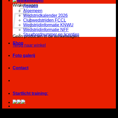
Winkelwagen
Agenda
Algemeen
Wedstrijdkalender 2026
Clubwedstrijden FCCL
Wedstrijdinformatie KNWU
Wedstrijdinformatie NFF
Stuurbordnummer en licenties
Geen producten in de winkelwagen.
Shop
Terug naar winkel
Foto galerij
Contact
Startlicht training: