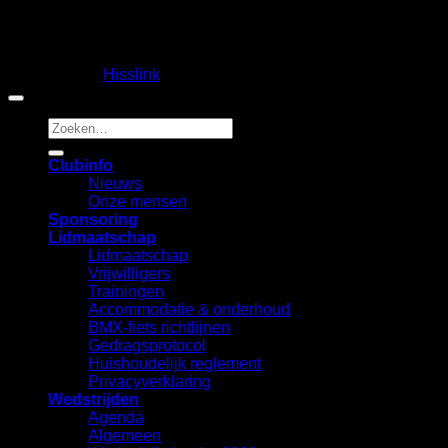
Copyright 2026 ©
Fietscrossclub Lichtenvoorde
| Ontwerp
en realisatie:
Hisslink
Zoeken
naar:
Clubinfo
Nieuws
Onze mensen
Sponsoring
Lidmaatschap
Lidmaatschap
Vrijwilligers
Trainingen
Accommodatie & onderhoud
BMX-fiets richtlijnen
Gedragsprotocol
Huishoudelijk reglement
Privacyverklaring
Wedstrijden
Agenda
Algemeen