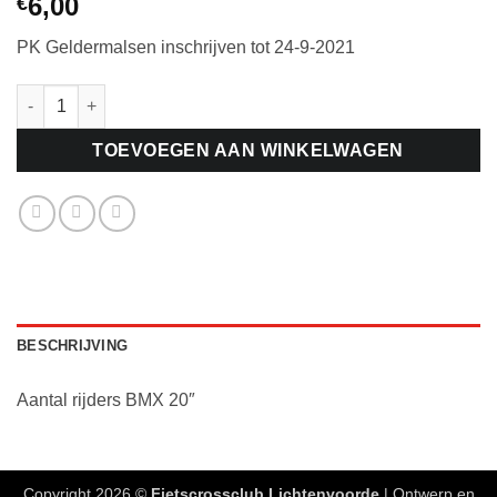
6,00
€
PK Geldermalsen inschrijven tot 24-9-2021
PK Geldermalsen inschrijven tot 24-9-2021: Rijder BMX 20" aant
TOEVOEGEN AAN WINKELWAGEN
BESCHRIJVING
Aantal rijders BMX 20″
Copyright 2026 ©
Fietscrossclub Lichtenvoorde
| Ontwerp en