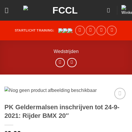
Ga
naar
inhoud
STARTLICHT TRAINING:
Wedstrijden
Toevoegen
PK Geldermalsen inschrijven tot 24-9-
aan
2021: Rijder BMX 20″
verlanglijst