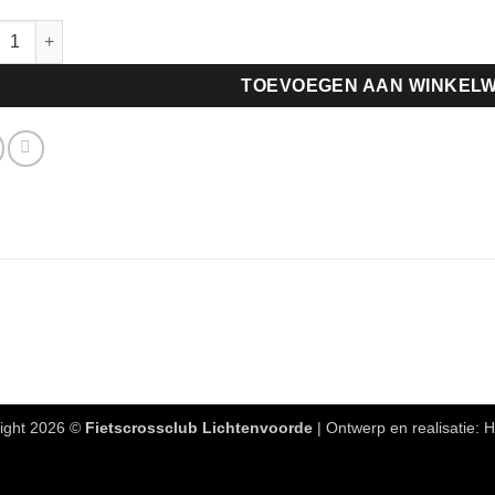
Regio: Kootwijkerbroek: inschrijven t/m 15 oktober 2021: Rijder 
TOEVOEGEN AAN WINKEL
ight 2026 ©
Fietscrossclub Lichtenvoorde
| Ontwerp en realisatie:
H