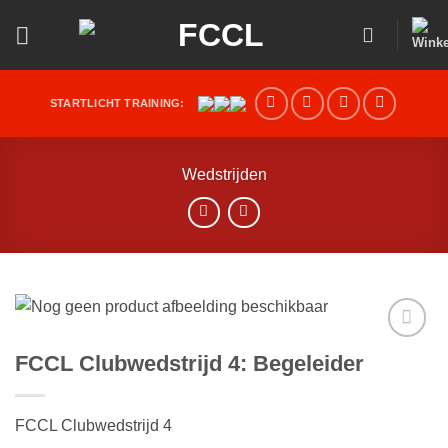
Ga
naar
inhoud
STARTLICHT TRAINING:
Wedstrijden
Toevoegen
FCCL Clubwedstrijd 4: Begeleider
aan
verlanglijst
FCCL Clubwedstrijd 4