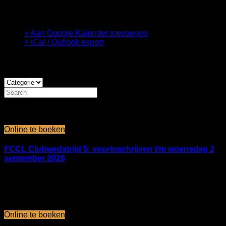
TopCompetitie (TC) Kampen
+ Aan Google Kalender toevoegen
+ iCal / Outlook export
Komende evenementen:
september 2026
sep 06 2026
Online te boeken
FCCL Clubwedstrijd 5: voorinschrijven t/m woensdag 2
september 2026
FCCL BMX-accommodatie
oktober 2026
okt 11 2026
Online te boeken