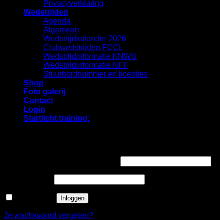
Privacyverklaring
Wedstrijden
Agenda
Algemeen
Wedstrijdkalender 2026
Clubwedstrijden FCCL
Wedstrijdinformatie KNWU
Wedstrijdinformatie NFF
Stuurbordnummer en licenties
Shop
Foto galerij
Contact
Login
Startlicht training:
Login
Vereist
Gebruikersnaam of e-mailadres
*
Vereist
Wachtwoord
*
Onthouden
Inloggen
Je wachtwoord vergeten?