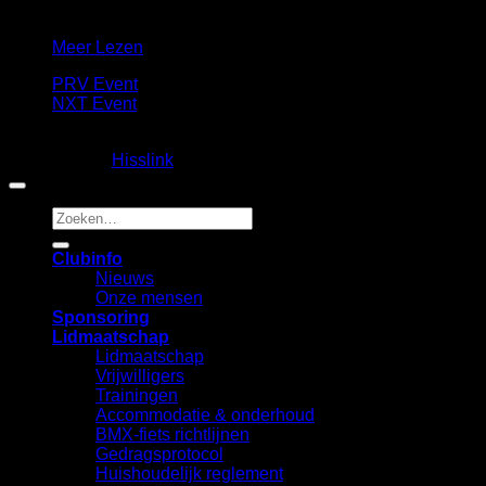
Meer info
Meer Lezen
PRV Event
NXT Event
Copyright 2026 ©
Fietscrossclub Lichtenvoorde
| Ontwerp
en realisatie:
Hisslink
Zoeken
naar:
Clubinfo
Nieuws
Onze mensen
Sponsoring
Lidmaatschap
Lidmaatschap
Vrijwilligers
Trainingen
Accommodatie & onderhoud
BMX-fiets richtlijnen
Gedragsprotocol
Huishoudelijk reglement