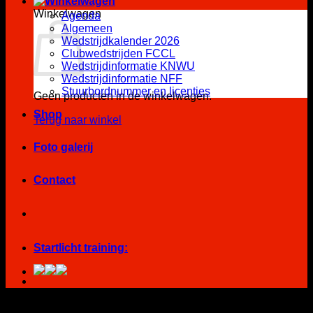
Winkelwagen
Agenda
Algemeen
Wedstrijdkalender 2026
Clubwedstrijden FCCL
Wedstrijdinformatie KNWU
Wedstrijdinformatie NFF
Stuurbordnummer en licenties
Geen producten in de winkelwagen.
Shop
Terug naar winkel
Foto galerij
Contact
Startlicht training: