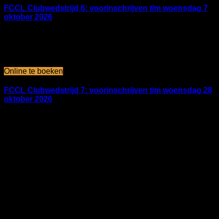
FCCL Clubwedstrijd 6: voorinschrijven t/m woensdag 7
oktober 2026
FCCL BMX-accommodatie
november 2026
nov 01 2026
Online te boeken
FCCL Clubwedstrijd 7: voorinschrijven t/m woensdag 28
oktober 2026
FCCL BMX-accommodatie
Geen evenementen gevonden!
Datum
23 - 24 okt 2021
Verlopen!
Tijd
Gehele dag