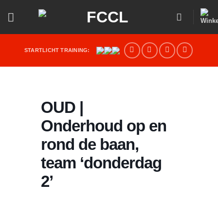
Ga
naar
inhoud
STARTLICHT TRAINING:
OUD |
Onderhoud op en
rond de baan,
team ‘donderdag
2’