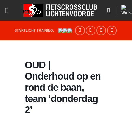
Ga
naar
inhoud
STARTLICHT TRAINING:
OUD |
Onderhoud op en
rond de baan,
team ‘donderdag
2’