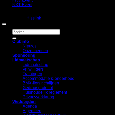
PRV Event
NXT Event
Copyright 2026 ©
Fietscrossclub Lichtenvoorde
| Ontwerp
en realisatie:
Hisslink
Zoeken
naar:
Clubinfo
Nieuws
Onze mensen
Sponsoring
Lidmaatschap
Lidmaatschap
Vrijwilligers
Trainingen
Accommodatie & onderhoud
BMX-fiets richtlijnen
Gedragsprotocol
Huishoudelijk reglement
Privacyverklaring
Wedstrijden
Agenda
Algemeen