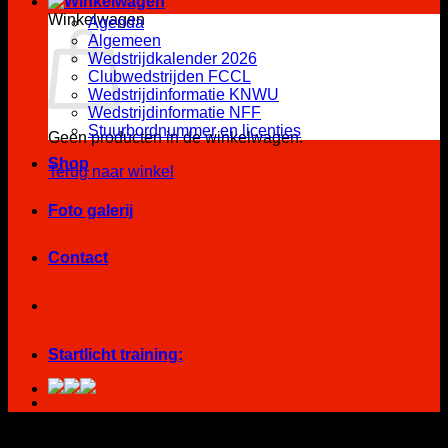
Winkelwagen
Agenda
Algemeen
Wedstrijdkalender 2026
Clubwedstrijden FCCL
Wedstrijdinformatie KNWU
Wedstrijdinformatie NFF
Stuurbordnummer en licenties
Geen producten in de winkelwagen.
Shop
Terug naar winkel
Foto galerij
Contact
Startlicht training: