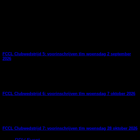
Gehele dag
Gerelateerd Event
06/09/2026
FCCL Clubwedstrijd 5: voorinschrijven t/m woensdag 2 september
2026
11/10/2026
FCCL Clubwedstrijd 6: voorinschrijven t/m woensdag 7 oktober 2026
01/11/2026
FCCL Clubwedstrijd 7: voorinschrijven t/m woensdag 28 oktober 2026