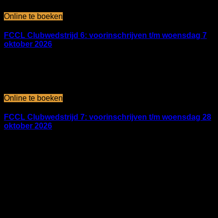
okt 11 2026
Online te boeken
FCCL Clubwedstrijd 6: voorinschrijven t/m woensdag 7
oktober 2026
FCCL BMX-accommodatie
november 2026
nov 01 2026
Online te boeken
FCCL Clubwedstrijd 7: voorinschrijven t/m woensdag 28
oktober 2026
FCCL BMX-accommodatie
Geen evenementen gevonden!
Datum
27 mei 2023
Verlopen!
Tijd