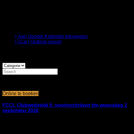
NFF NK plaatsingswedstrijd: Tiel, inschrijven
t/m 15 mei 2023
NFF NK plaatsingswedstrijd Tiel
+ Aan Google Kalender toevoegen
+ iCal / Outlook export
Komende evenementen:
september 2026
sep 06 2026
Online te boeken
FCCL Clubwedstrijd 5: voorinschrijven t/m woensdag 2
september 2026
FCCL BMX-accommodatie
oktober 2026