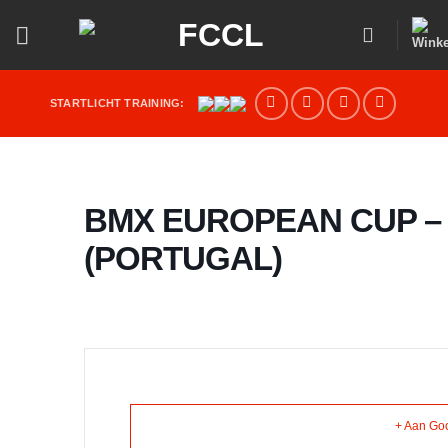
Ga
naar
inhoud
STARTLICHT TRAINING:
BMX EUROPEAN CUP – 
(PORTUGAL)
+ Aan Go